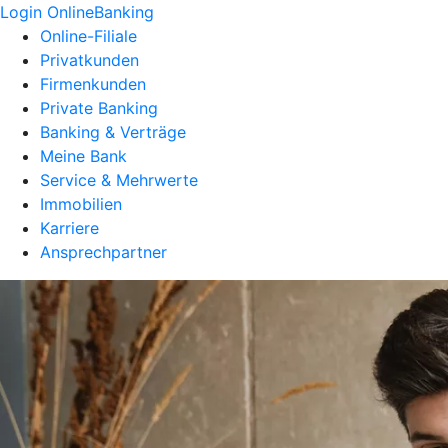
Login OnlineBanking
Online-Filiale
Privatkunden
Firmenkunden
Private Banking
Banking & Verträge
Meine Bank
Service & Mehrwerte
Immobilien
Karriere
Ansprechpartner