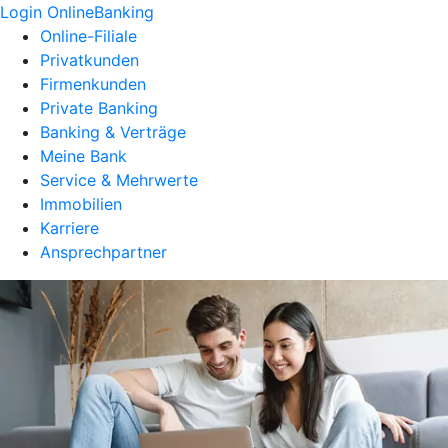
Login OnlineBanking
Online-Filiale
Privatkunden
Firmenkunden
Private Banking
Banking & Verträge
Meine Bank
Service & Mehrwerte
Immobilien
Karriere
Ansprechpartner