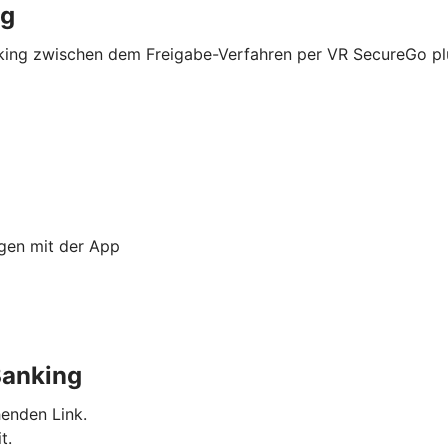
ng
nking zwischen dem Freigabe-Verfahren per VR SecureGo p
ngen mit der App
Banking
enden Link.
t.