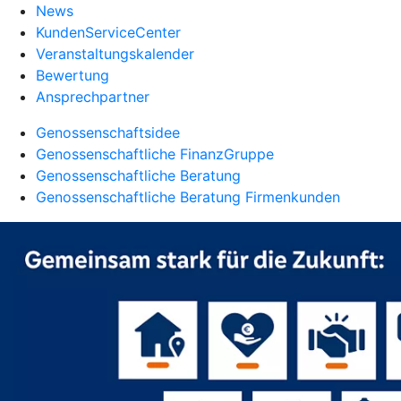
News
KundenServiceCenter
Veranstaltungskalender
Bewertung
Ansprechpartner
Genossenschaftsidee
Genossenschaftliche FinanzGruppe
Genossenschaftliche Beratung
Genossenschaftliche Beratung Firmenkunden