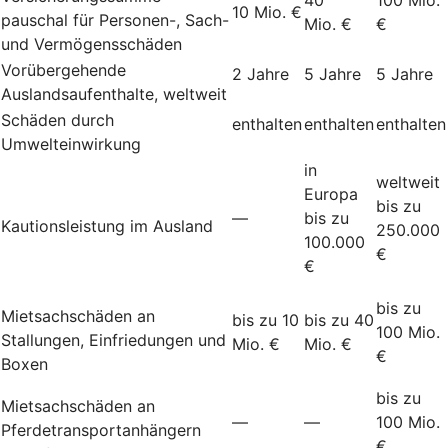
10 Mio. €
pauschal für Personen-, Sach-
Mio. €
€
und Vermögensschäden
Vorübergehende
2 Jahre
5 Jahre
5 Jahre
Auslandsaufenthalte, weltweit
Schäden durch
enthalten
enthalten
enthalten
Umwelteinwirkung
in
weltweit
Europa
bis zu
—
bis zu
Kautionsleistung im Ausland
250.000
100.000
€
€
bis zu
Mietsachschäden an
bis zu 10
bis zu 40
100 Mio.
Stallungen, Einfriedungen und
Mio. €
Mio. €
€
Boxen
bis zu
Mietsachschäden an
—
—
100 Mio.
Pferdetransportanhängern
€