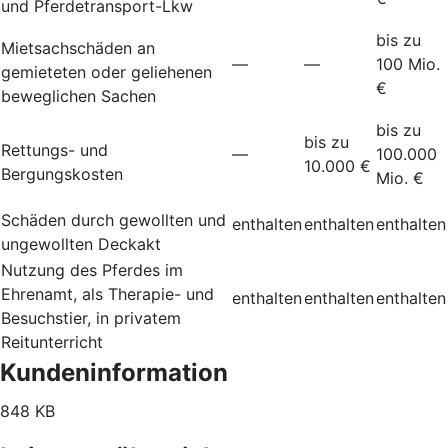
und Pferdetransport-Lkw
bis zu
Mietsachschäden an
—
—
100 Mio.
gemieteten oder geliehenen
€
beweglichen Sachen
bis zu
bis zu
Rettungs- und
—
100.000
10.000 €
Bergungskosten
Mio. €
Schäden durch gewollten und
enthalten
enthalten
enthalten
ungewollten Deckakt
Nutzung des Pferdes im
Ehrenamt, als Therapie- und
enthalten
enthalten
enthalten
Besuchstier, in privatem
Reitunterricht
Kundeninformation
848 KB